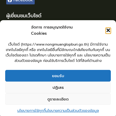
Facebook
ผู้เยี่ยมชมเว็บไซต์
ผู้เยี่ยมชม :
375
จัดการ การอนุญาตใช้งาน
Cookies
Login
เข้าสู่ระบบ
เว็บไซต์ (https://www.nongmuanglopburi.go.th) มีการใช้งาน
จัดทำเว็บไซต์
เทคโนโลยีคุกกี้ หรือ เทคโนโลยีอื่นที่มีลักษณะใกล้เคียงกันกับคุกกี้ บน
lopburiwebdesign.com
เว็บไซต์ของเรา โปรดศึกษา นโยบายการใช้คุกกี้ และ นโยบายความเป็น
ส่วนตัวของข้อมูล ก่อนใช้บริการเว็บไซต์ ได้ที่ลิงค์ด้านล่าง
ยอมรับ
หน้าหลัก
ยื่นแบบคำร้องทั่วไป
ร้องเรียน – ร้องทุกข์ ให้คำแนะนำ ข้อเสนอแนะ
ปฏิเสธ
แจ้งเรื่องร้องเรียนการทุจริต
คู่มือประชาชน
E – Service
ศูนย์ข้อมูลข่าวสาร หน่วยงาน
กระดานสนทนา
ติดต่อ อบต.
ดูรายละเอียด
2
ติดต่อ อบต.หนองม่วง
Copyright © 2026 องค์การบริหารส่วนตำบลหนองม่วง
นโยบายการใช้คุกกี้
นโยบายความเป็นส่วนตัวของข้อมูล
Open c