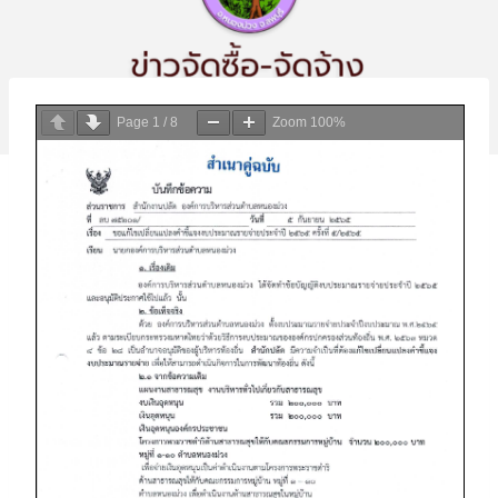
Page
1
/
8
Zoom
100%