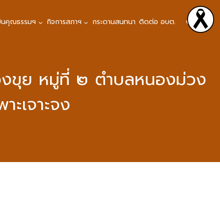
มินคุณธรรมฯ
กิจการสภาฯ
กระดานสนทนา
ติดต่อ อบต.
องขุย หมู่ที่ ๒ ตำบลหนองม่วง
พาะเจาะจง