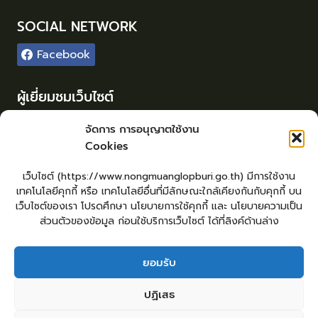
SOCIAL NETWORK
Facebook
ผู้เยี่ยมชมเว็บไซต์
ผู้เยี่ยมชม :
8
จัดการ การอนุญาตใช้งาน
Cookies
Login
เข้าสู่ระบบ
เว็บไซต์ (https://www.nongmuanglopburi.go.th) มีการใช้งาน
จัดทำเว็บไซต์
เทคโนโลยีคุกกี้ หรือ เทคโนโลยีอื่นที่มีลักษณะใกล้เคียงกันกับคุกกี้ บน
lopburiwebdesign.com
เว็บไซต์ของเรา โปรดศึกษา นโยบายการใช้คุกกี้ และ นโยบายความเป็น
ส่วนตัวของข้อมูล ก่อนใช้บริการเว็บไซต์ ได้ที่ลิงค์ด้านล่าง
ยอมรับ
หน้าหลัก
ยื่นแบบคำร้องทั่วไป
ร้องเรียน – ร้องทุกข์ ให้คำแนะนำ ข้อเสนอแนะ
ปฏิเสธ
แจ้งเรื่องร้องเรียนการทุจริต
คู่มือประชาชน
E – Service