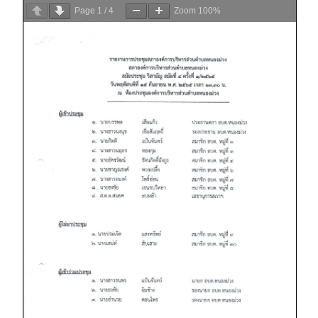
Page
1
/
4
Zoom
100%