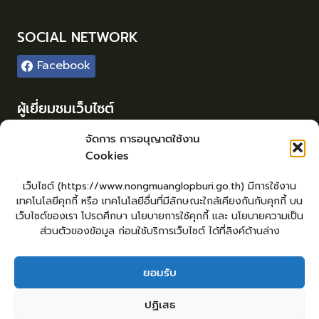
SOCIAL NETWORK
Facebook
ผู้เยี่ยมชมเว็บไซต์
ผู้เยี่ยมชม :
25
จัดการ การอนุญาตใช้งาน
Cookies
Login
เข้าสู่ระบบ
เว็บไซต์ (https://www.nongmuanglopburi.go.th) มีการใช้งาน
จัดทำเว็บไซต์
เทคโนโลยีคุกกี้ หรือ เทคโนโลยีอื่นที่มีลักษณะใกล้เคียงกันกับคุกกี้ บน
lopburiwebdesign.com
เว็บไซต์ของเรา โปรดศึกษา นโยบายการใช้คุกกี้ และ นโยบายความเป็น
ส่วนตัวของข้อมูล ก่อนใช้บริการเว็บไซต์ ได้ที่ลิงค์ด้านล่าง
ยอมรับ
หน้าหลัก
ยื่นแบบคำร้องทั่วไป
ร้องเรียน – ร้องทุกข์ ให้คำแนะนำ ข้อเสนอแนะ
ปฏิเสธ
แจ้งเรื่องร้องเรียนการทุจริต
คู่มือประชาชน
E – Service