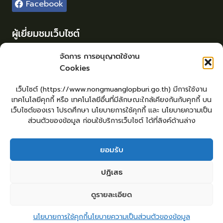
Facebook
ผู้เยี่ยมชมเว็บไซต์
ผู้เยี่ยมชม :
39
จัดการ การอนุญาตใช้งาน
Cookies
Login
เข้าสู่ระบบ
เว็บไซต์ (https://www.nongmuanglopburi.go.th) มีการใช้งาน
จัดทำเว็บไซต์
เทคโนโลยีคุกกี้ หรือ เทคโนโลยีอื่นที่มีลักษณะใกล้เคียงกันกับคุกกี้ บน
lopburiwebdesign.com
เว็บไซต์ของเรา โปรดศึกษา นโยบายการใช้คุกกี้ และ นโยบายความเป็น
ส่วนตัวของข้อมูล ก่อนใช้บริการเว็บไซต์ ได้ที่ลิงค์ด้านล่าง
ยอมรับ
หน้าหลัก
ยื่นแบบคำร้องทั่วไป
ร้องเรียน – ร้องทุกข์ ให้คำแนะนำ ข้อเสนอแนะ
ปฏิเสธ
แจ้งเรื่องร้องเรียนการทุจริต
คู่มือประชาชน
E – Service
ศูนย์ข้อมูลข่าวสาร หน่วยงาน
กระดานสนทนา
ติดต่อ อบต.
ดูรายละเอียด
2
ติดต่อ อบต.หนองม่วง
Copyright © 2026 องค์การบริหารส่วนตำบลหนองม่วง
นโยบายการใช้คุกกี้
นโยบายความเป็นส่วนตัวของข้อมูล
Open c