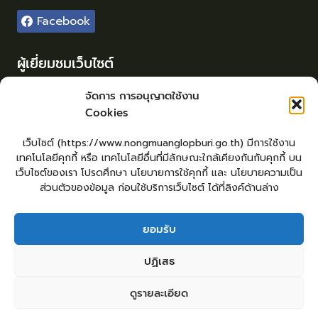
Facebook
ผู้เยี่ยมชมเว็บไซต์
ผู้เยี่ยมชม :
12
จัดการ การอนุญาตใช้งาน
Cookies
Login
เข้าสู่ระบบ
เว็บไซต์ (https://www.nongmuanglopburi.go.th) มีการใช้งาน
จัดทำเว็บไซต์
เทคโนโลยีคุกกี้ หรือ เทคโนโลยีอื่นที่มีลักษณะใกล้เคียงกันกับคุกกี้ บน
lopburiwebdesign.com
เว็บไซต์ของเรา โปรดศึกษา นโยบายการใช้คุกกี้ และ นโยบายความเป็น
ส่วนตัวของข้อมูล ก่อนใช้บริการเว็บไซต์ ได้ที่ลิงค์ด้านล่าง
ยอมรับ
หน้าหลัก
ยื่นแบบคำร้องทั่วไป
ร้องเรียน – ร้องทุกข์ ให้คำแนะนำ ข้อเสนอแนะ
ปฏิเสธ
แจ้งเรื่องร้องเรียนการทุจริต
คู่มือประชาชน
E – Service
ศูนย์ข้อมูลข่าวสาร หน่วยงาน
กระดานสนทนา
ติดต่อ อบต.
ดูรายละเอียด
2
ติดต่อ อบต.หนองม่วง
Copyright © 2026 องค์การบริหารส่วนตำบลหนองม่วง