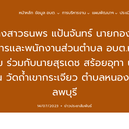
หน้าหลัก
ข้อมูล อบต.
การบริหารงาน
แผนพัฒนาฯ
ประเ
นางสาวธนพร แป้นจันทร์ นายกอ
หารเเละพนักงานส่วนตำบล อบต.
ข ร่วมกับนายสุรเดช สร้อยอุท
วัดถ้ำเขากระเจียว ตำบลหนอง
ลพบุรี
14/07/2023
ข่าวประชาสัมพันธ์