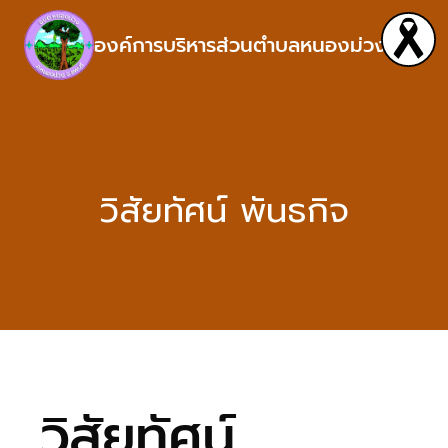
องค์การบริหารส่วนตำบลหนองม่วง
วิสัยทัศน์ พันธกิจ
วิสัยทัศน์