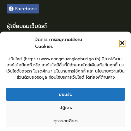
Facebook
ผู้เยี่ยมชมเว็บไซต์
ผู้เยี่ยมชม :
29
จัดการ การอนุญาตใช้งาน
Cookies
Login
เข้าสู่ระบบ
เว็บไซต์ (https://www.nongmuanglopburi.go.th) มีการใช้งาน
จัดทำเว็บไซต์
เทคโนโลยีคุกกี้ หรือ เทคโนโลยีอื่นที่มีลักษณะใกล้เคียงกันกับคุกกี้ บน
lopburiwebdesign.com
เว็บไซต์ของเรา โปรดศึกษา นโยบายการใช้คุกกี้ และ นโยบายความเป็น
ส่วนตัวของข้อมูล ก่อนใช้บริการเว็บไซต์ ได้ที่ลิงค์ด้านล่าง
ยอมรับ
หน้าหลัก
ยื่นแบบคำร้องทั่วไป
ร้องเรียน – ร้องทุกข์ ให้คำแนะนำ ข้อเสนอแนะ
ปฏิเสธ
แจ้งเรื่องร้องเรียนการทุจริต
คู่มือประชาชน
E – Service
ศูนย์ข้อมูลข่าวสาร หน่วยงาน
กระดานสนทนา
ติดต่อ อบต.
ดูรายละเอียด
2
ติดต่อ อบต.หนองม่วง
Copyright © 2026 องค์การบริหารส่วนตำบลหนองม่วง