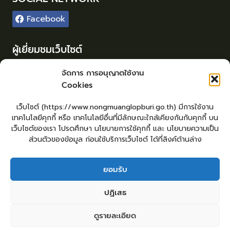
Facebook
ผู้เยี่ยมชมเว็บไซต์
ผู้เยี่ยมชม :
53
จัดการ การอนุญาตใช้งาน
Cookies
Login
เข้าสู่ระบบ
เว็บไซต์ (https://www.nongmuanglopburi.go.th) มีการใช้งาน
จัดทำเว็บไซต์
เทคโนโลยีคุกกี้ หรือ เทคโนโลยีอื่นที่มีลักษณะใกล้เคียงกันกับคุกกี้ บน
lopburiwebdesign.com
เว็บไซต์ของเรา โปรดศึกษา นโยบายการใช้คุกกี้ และ นโยบายความเป็น
ส่วนตัวของข้อมูล ก่อนใช้บริการเว็บไซต์ ได้ที่ลิงค์ด้านล่าง
ยอมรับ
หน้าหลัก
ยื่นแบบคำร้องทั่วไป
ร้องเรียน – ร้องทุกข์ ให้คำแนะนำ ข้อเสนอแนะ
ปฏิเสธ
แจ้งเรื่องร้องเรียนการทุจริต
คู่มือประชาชน
E – Service
ศูนย์ข้อมูลข่าวสาร หน่วยงาน
กระดานสนทนา
ติดต่อ อบต.
ดูรายละเอียด
2
ติดต่อ อบต.หนองม่วง