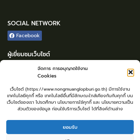
SOCIAL NETWORK
Facebook
ผู้เยี่ยมชมเว็บไซต์
ผู้เยี่ยมชม :
44
จัดการ การอนุญาตใช้งาน
Cookies
Login
เข้าสู่ระบบ
เว็บไซต์ (https://www.nongmuanglopburi.go.th) มีการใช้งาน
จัดทำเว็บไซต์
เทคโนโลยีคุกกี้ หรือ เทคโนโลยีอื่นที่มีลักษณะใกล้เคียงกันกับคุกกี้ บน
lopburiwebdesign.com
เว็บไซต์ของเรา โปรดศึกษา นโยบายการใช้คุกกี้ และ นโยบายความเป็น
ส่วนตัวของข้อมูล ก่อนใช้บริการเว็บไซต์ ได้ที่ลิงค์ด้านล่าง
ยอมรับ
หน้าหลัก
ยื่นแบบคำร้องทั่วไป
ร้องเรียน – ร้องทุกข์ ให้คำแนะนำ ข้อเสนอแนะ